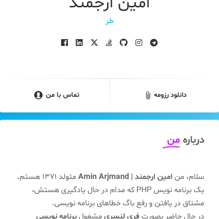
امین ارجمند
طراحی سایت با P
دانلود رزومه
تماس با من
درباره
من
سلام، من
امین ارجمند | Amin Arjmand
متولد 1371 هستم
.
یک برنامه نویس PHP که مدام در حال یادگیری هستش،
مشتاق در یافتن و رفع باگ خطاهای برنامه نویسی.
در حال حاضر بصورت
فری لنسری
مشغول
برنامه نویسی