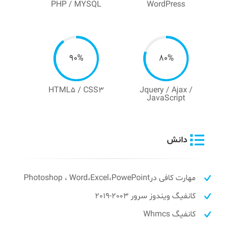
PHP / MYSQL
WordPress
90%
80%
HTML5 / CSS3
Jquery / Ajax /
JavaScript
دانش
مهارت کافی درPhotoshop ، Word،Excel،PowePoint
کانفیگ ویندوز سرور 2003-2019
کانفیگ Whmcs