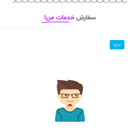
سفارش
خدمات من!
حراج!