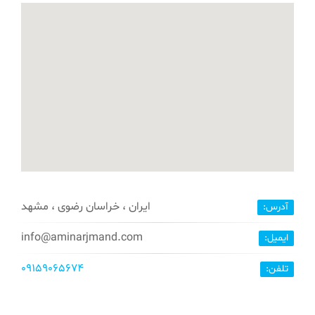
ایران ، خراسان رضوی ، مشهد
آدرس:
info@aminarjmand.com
ایمیل:
09159065674
تلفن: