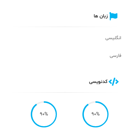
زبان ها
انگلیسی
فارسی
کدنویسی
90%
90%