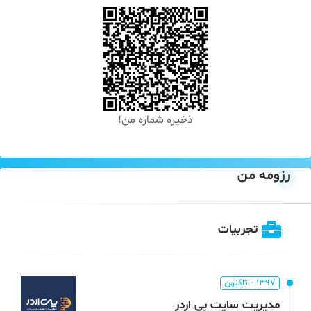
ذخیره شماره من!
رزومه من
تجربیات
1397 - تاکنون
مدیریت سایت پی اردر