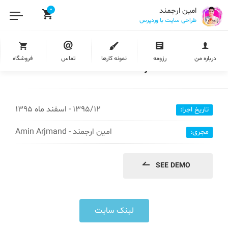
امین ارجمند
0
طراحی سایت با وردپرس
طراحی سایت خدماتی رایمون وب |
درباره من
رزومه
نمونه کارها
تماس
فروشگاه
RaymonWeb.Com
1395/12 - اسفند ماه 1395
تاریخ اجرا:
امین ارجمند - Amin Arjmand
مجری:
SEE DEMO
لینک سایت