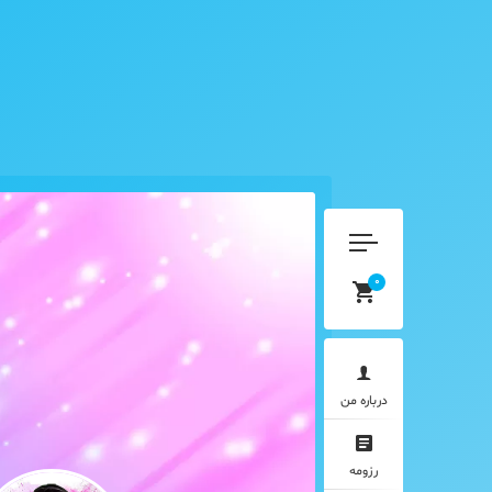
0
درباره من
رزومه