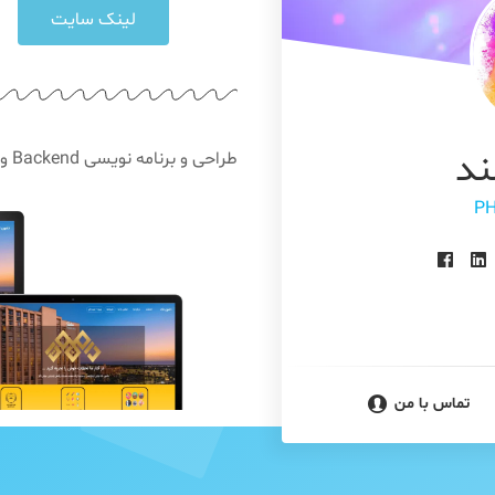
لینک سایت
ند
طراحی و برنامه نویسی Backend و FrontEnd وب سایت شرکت مولتی آفر دامون تک.
پرس
تماس با من