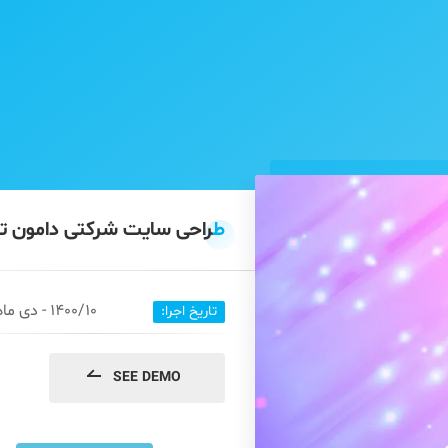
طراحی سایت شرکتی دامون تک | nTak.Com
1400/10 - دی ماه 1400
تاریخ اجرا:
SEE DEMO