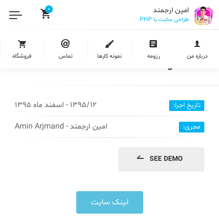
امین ارجمند
0
طراحی سایت با PHP
طراحی سایت داروخانه دکتر میرهادی | Mirhadi-
درباره من
رزومه
نمونه کارها
تماس
فروشگاه
Drugstore.Ir
1395/12 - اسفند ماه 1395
تاریخ اجرا:
امین ارجمند - Amin Arjmand
مجری:
SEE DEMO
لینک سایت