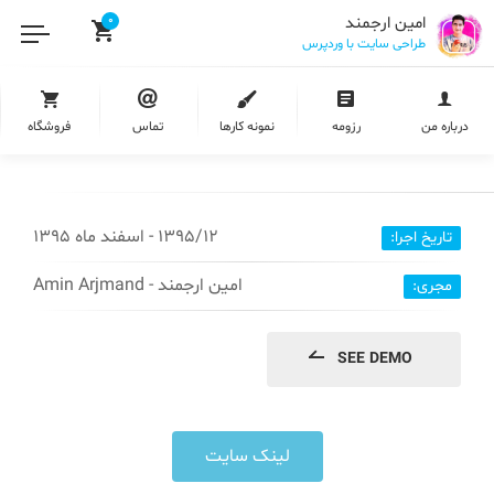
امین ارجمند
0
طراحی سایت با وردپرس
طراحی سایت اندیشمندان کنکور |
درباره من
رزومه
نمونه کارها
تماس
فروشگاه
AndishmandanKonkur.Ir
1395/12 - اسفند ماه 1395
تاریخ اجرا:
امین ارجمند - Amin Arjmand
مجری:
SEE DEMO
لینک سایت